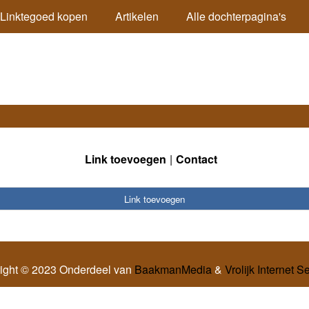
Linktegoed kopen
Artikelen
Alle dochterpagina's
Link toevoegen
Contact
Link toevoegen
ight © 2023 Onderdeel van
BaakmanMedia
&
Vrolijk Internet S